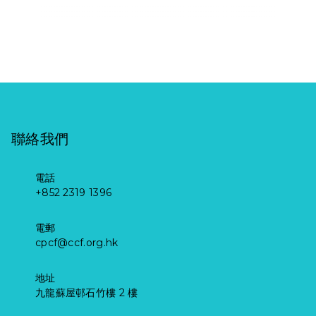
聯絡我們
電話
+852 2319 1396
電郵
cpcf@ccf.org.hk
地址
九龍蘇屋邨石竹樓 2 樓