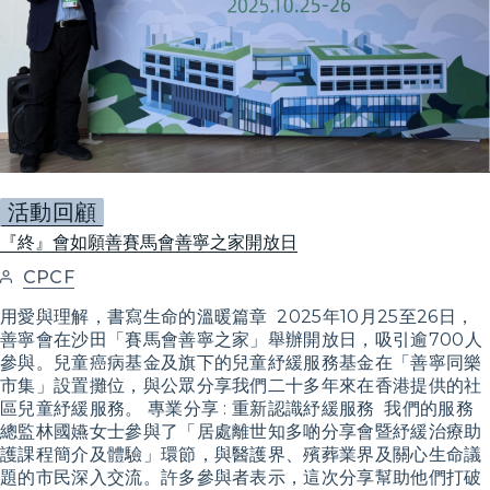
活動回顧
『終』會如願善賽馬會善寧之家開放日
CPCF
用愛與理解，書寫生命的溫暖篇章 2025年10月25至26日，
善寧會在沙田「賽馬會善寧之家」舉辦開放日，吸引逾700人
參與。兒童癌病基金及旗下的兒童紓緩服務基金在「善寧同樂
市集」設置攤位，與公眾分享我們二十多年來在香港提供的社
區兒童紓緩服務。 專業分享 : 重新認識紓緩服務 我們的服務
總監林國嬿女士參與了「居處離世知多啲分享會暨紓緩治療助
護課程簡介及體驗」環節，與醫護界、殯葬業界及關心生命議
題的市民深入交流。許多參與者表示，這次分享幫助他們打破