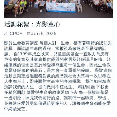
活動花絮：光影童心
CPCF
Jun 6, 2026
關於生命教育講座 每個人對「生命」都有著獨特的認知與
詮釋，而談論生命的過程，常被視為敏感甚至忌諱的話
題。 自1999年成立以來，兒童癌病基金一直致力為患有
危疾的兒童及其家庭提供優質的家居及紓緩護理服務。紓
緩服務的理念是基於珍愛和尊重每一個生命，因此生命教
育是紓緩服務的基石，是本會一直重視的範疇。 舉辦這個
活動是期望透過服務對象的經歷讓社會大眾再一次思考在
人生舞台上，即使面對生命中的各種挑戰，我們如何精彩
演譯我們的人生，從而做到不枉此生。 ​精彩回顧 下載更
多精彩回顧 讓愛與生命的故事延續下去 每一個故事都是
一盞明燈，照亮我們前行的路。讓我們一起聆聽、學習，
並將這份愛與勇氣傳遞給更多的人，讓每個生命都能在愛
中綻放光芒。