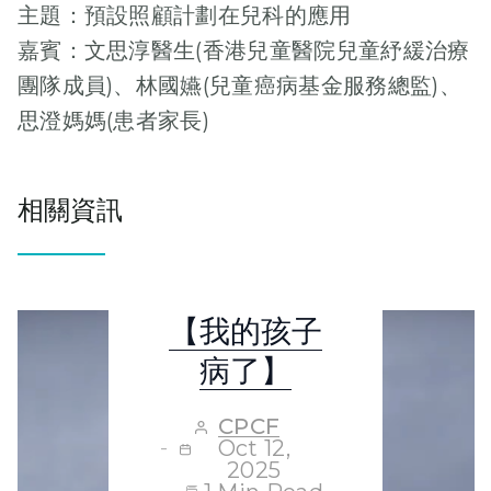
【媒體報
主題：預設照顧計劃在兒科的應用
導】《杏林
嘉賓：文思淳醫生(香港兒童醫院兒童紓緩治療
在線》專
團隊成員)、林國嬿(兒童癌病基金服務總監)、
訪：不可或
思澄媽媽(患者家長)
缺的紓緩服
務
相關資訊
多媒體藝廊
CPCF
活動回顧
Aug 19,
2022
1 Min Read
【我的孩子
病了】
照顧危重病童
時，不只需要時
多媒體藝廊
常凖備好應變各
CPCF
Oct 12,
種症狀的出現，
完整重溫：
2025
又需學習不同維