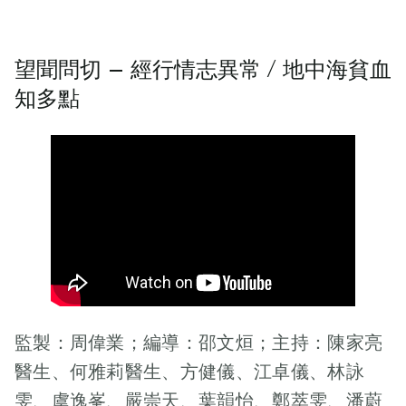
望聞問切 – 經行情志異常 / 地中海貧血
知多點
監製：周偉業；編導：邵文烜；主持：陳家亮
醫生、何雅莉醫生、方健儀、江卓儀、林詠
雯、虞逸峯、嚴崇天、葉韻怡、鄭萃雯、潘蔚