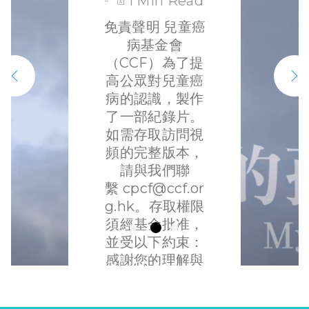
1 Min Read
「童言無忌
生儀器的操作，
免責聲明 兒童癌
照顧者的壓力絕
話說生死」
病基金會
對不少。 紓緩服
網上直播座
（CCF）為了提
務的介入，幫助
高公眾對兒童癌
談會
病童延緩病情惡
病的認識，製作
化，亦照顧病童
了一部紀錄片。
以至所有家庭成
CPCF
Apr 10,
如需存取訪問視
員的身、心、
2021
頻的完整版本，
社、靈的需要，
1 Min Read
請與我們聯
提升整個家庭的
繫 cpcf@ccf.or
生活質素。歡迎
g.hk。存取權限
您收看由兒童紓
須經基金批准，
緩服務基金專業
並受以下約束：
服務經理 – 林姑
感謝您的理解與
娘Molin，早前
支持。
於Now新聞台節
目《杏林在線》