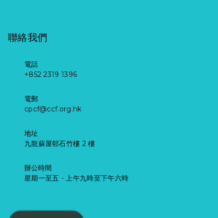
中，分享了基金
的緣起和紓緩服
務的重要性。
聯絡我們
《杏林在線》第
一集：兒童紓緩
電話
治療 《杏林在
+852 2319 1396
線》第二集：伴
孩童走過最後的
電郵
路
cpcf@ccf.org.hk
地址
九龍蘇屋邨石竹樓 2 樓
辦公時間
星期一至五 - 上午九時至下午六時