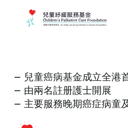
– 兒童癌病基金成立全港
– 由兩名註册護士開展
– 主要服務晚期癌症病童