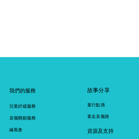
故事分享
我們的服務
童行點滴
兒童紓緩服務
童走哀傷路
哀傷關顧服務
緣風會
資源及支持