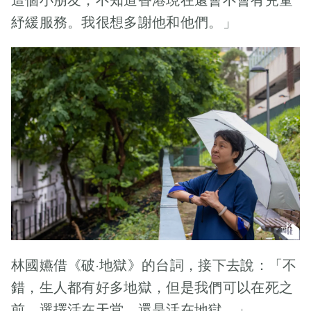
這個小朋友，不知道香港現在還會不會有兒童
果」。 梓培媽媽
致力將服務群延
紓緩服務。我很想多謝他和他們。」
說，多年來每當
伸至所有危重症
她感到煩躁、沮
病童，為孩子和
喪時，她看着愛
家庭24/7全天候
笑、花名「蔡四
地提供身、心、
萬」的兒子，也
社、靈的全人和
會跟着兒子展露
全方位的照顧。
笑容。
文章
今年適逢成立五
目錄 總是惦記
週年，基金承蒙
着 陽光燦爛的
香港迪士尼樂園
日子 復康巴士走
全力資助，於昨
過東區走廊往西
日（2023年9月
行，朝陽灑落在
10日）假香港迪
梓培的臉上。 梓
士尼樂園酒店舉
培媽媽說，梓培
行【「童」行
新聞稿
林國嬿借《破·地獄》的台詞，接下去說：「不
以前十分精靈活
「帽」動兒童紓
錯，生人都有好多地獄，但是我們可以在死之
潑。媽媽對孩子
緩服務基金成立
【紓緩童
前，選擇活在天堂，還是活在地獄。」