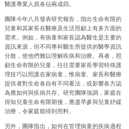
大症」的罕見
義。」同時他亦
照料她醫療上的
醫護專業人員各佔兩成四。
醫護團隊的積極
學時説頭痛，回
病，由基因病變
感謝基金不僅支
需要，如使用輪
支持和協調，才
家不吃午餐，跟
引起，是一種惡
援病童本身的需
椅、氧氣機等儀
團隊今年八月發表研究報告，指出生命有限的
得以令服務的醫
著嘔吐好攰。新
化緩慢但致命的
要，也對照顧者
器，也有一起分
院從兩間擴展至
兒童和其家長在醫療及生活照顧上有多方面的
抱立刻回來看
神經退行性疾
的心理和情感需
享生活瑣事，簡
十三間。香港兒
他，那時他已不
需求。例如，有病童和家長認為醫生是主要的
病。 梓培九歲前
求予以援助。 此
單如吃了一塊好
童紓緩學會主席
太清醒了。是我
與一般小孩無
資訊來源，但不同專科醫生所提供的醫學資訊
外，當日活動
吃的牛扒、甚至
陳昌煒醫生在典
照顧得他不好
異，愛跳、坐不
中，基金邀請到
分散，使他們難以理解疾病和治療。再者，照
或她的感情、學
禮上強調紓緩服
嗎？」對家人來
定。 晴天霹靂
多位義工朋友上
業事等。她思想
顧生命有限的兒童，往往需要家長學習特殊護
務對病童以至整
説，這件事情的
為期十年的「計
台分享他們幫助
很成熟，當時雖
個家庭的重要
發生是不合情理
理技巧以照護在家病童，惟病童、家長和醫療
時炸彈」 醫生對
病童的點滴，讓
然已預知自己情
性：作為醫生的
的。 達達爺爺與
提供者對生命各自有不同看法，或影響各方認
夫婦二人說，梓
大家更深入了解
況不樂觀，但仍
我們，時刻面對
兒媳同住，他在
培會好像老人家
為應如何與疾病共存。研究團隊強調，家庭在
基金服務的重要
努力活著。這也
生病和死亡。為
日間是達達的主
般，身體機能慢
性。義工來自不
正因為她當時的
得知兒童生命有限期後，應盡早參與兒童紓緩
兒科病人提供紓
要照顧者，他接
慢退化，到最
同年齡層，包括
伴侶、家人、教
緩服務的時候，
送達達上下課和
治療，令家庭能得到照料。
後，走不到路、
退休人士、上班
授和朋友都不離
令我們都謹記生
預備午餐。我輕
看不見東西、認
族、年輕斜槓
不棄，於抗癌路
命的難能可貴，
輕拍拍他的手背
另外，團隊指出，如何在管理病童的疾病過程
不了人。相關文