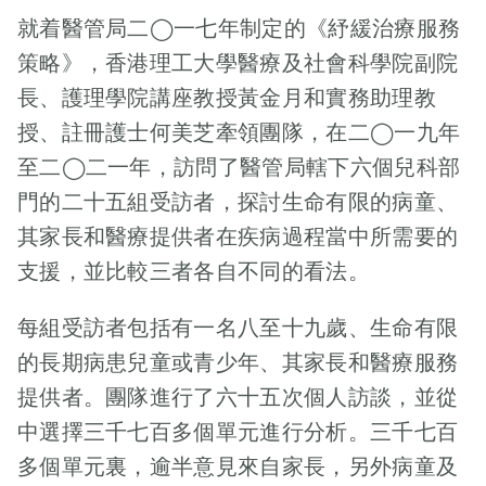
在哽咽，不停拭
如常，直到梓培
才得以令服務的
女淪植物人3年
辭，感謝各方伙
就着醫管局二◯一七年制定的《紓緩治療服務
淚。我悄悄行到
升上小四，梓培
醫院從兩間擴展
從未放棄 天瑜
伴機構和義工友
他的身邊，遞上
策略》，香港理工大學醫療及社會科學院副院
身體出現強烈警
至十三間。香港
爸爸患癌放不下
好的無私奉獻，
紙巾，看到他臉
號，每次躺在牀
長、護理學院講座教授黃金月和實務助理教
兒童紓緩學會主
抑鬱妻自閉兒 梓
並回顧基金成立
上的口罩都濕透
上，梓培就會感
席陳昌煒醫生在
授、註冊護士何美芝牽領團隊，在二◯一九年
瑜於大學期間確
初衷：醫學進步
了。我默默地站
到頭暈，但頭部
典禮上強調紓緩
診罹患惡性腫
至二◯二一年，訪問了醫管局轄下六個兒科部
使危重症病童的
著陪他，他見到
左右扭動一會，
服務對病童以至
瘤。患病期間，
生命延長，他們
我就哭得更厲
門的二十五組受訪者，探討生命有限的病童、
頭暈徵狀又會消
整個家庭的重要
她經常覺得身體
和家人的生活質
害。同事拉來兩
其家長和醫療提供者在疾病過程當中所需要的
失。梓培媽媽知
性：「作為醫生
疼痛、氣喘，在
素問題更應受到
張椅子，我們一
道事不尋常，帶
支援，並比較三者各自不同的看法。
的我們，時刻面
醫院的轉介下，
重視。兒童紓緩
起坐下，我没有
梓培到東區醫院
對生病和死亡。
接觸了家居紓緩
服務基金的目標
阻止他哭。過了
急症室救醫。結
每組受訪者包括有一名八至十九歲、生命有限
為兒科病人提供
服務，也因此機
就是，竭盡所能
十分鐘，他慢慢
果留院兩星期，
紓緩服務的時
會讓我認識了她
的長期病患兒童或青少年、其家長和醫療服務
提升危重症病童
平靜下來，然後
經過各種化驗包
候，令我們都謹
一家。印象中的
和他們家人的生
問我 :「姑娘，
提供者。團隊進行了六十五次個人訪談，並從
括基因測試後，
記生命的難能可
梓瑜是個非常開
活質素。 過去數
點解會咁？他前
中選擇三千七百多個單元進行分析。三千七百
確認梓培患上一
貴，而最重要的
朗的女孩，作為
年，兒童紓緩服
幾天還很活潑
種名為「亞歷山
多個單元裏，逾半意見來自家長，另外病童及
是生命的意
護士的我，除了
務基金有賴本地
的，昨天接他放