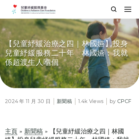
【兒童紓緩治療之四｜林國嬿】投身
兒童紓緩服務二十年 林國嬿：我就
係超渡生人嗰個
2024 年 11 月 30 日
新聞稿
1.4k Views
by
CPCF
主頁
»
新聞稿
»
【兒童紓緩治療之四｜林國