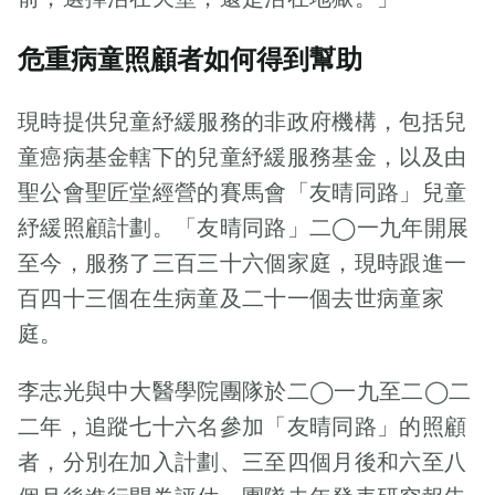
的回憶，總是那
五周年慶典】，
路】5歲孫
樣細緻。她說，
並邀請各界嘉賓
危重病童照顧者如何得到幫助
梓培喜歡跆拳
仔突頭痛1
和醫護人員代表
道，考至藍紅腰
出席，大家濟濟
日後腦死
帶，又喜歡跳爵
現時提供兒童紓緩服務的非政府機構，包括兒
一堂，與米奇老
爺爺悲痛：
士舞，八歲時奪
鼠和米妮老鼠見
童癌病基金轄下的兒童紓緩服務基金，以及由
得全港公開獨舞
證著此重要的里
係我照顧得
聖公會聖匠堂經營的賽馬會「友晴同路」兒童
大賽爵士舞團體
程碑。 典禮甫開
新聞稿
佢唔好？
紓緩照顧計劃。「友晴同路」二◯一九年開展
組亞軍。在巴士
始，由兒童紓緩
上閉目養神的梓
至今，服務了三百三十六個家庭，現時跟進一
服務基金主席余
新聞稿
【紓緩童
CPCF
培，聽到這裏，
漢才先生致歡迎
百四十三個在生病童及二十一個去世病童家
Jun 13,
忽然睜開了眼
路】22歲女
辭。他衷心感謝
2023
庭。
【紓緩童
睛，眼珠滾滾地
2 Min Read
各方伙伴機構和
大學生患惡
路】童行帽
看着媽媽，嘁嘁
義工友好的無私
李志光與中大醫學院團隊於二◯一九至二◯二
▲ 五歲的小達達
性腫瘤 學
叫了兩聲。梓培
奉獻，並強調他
動兒童紓緩
因為患上急症而
二年，追蹤七十六名參加「友晴同路」的照顧
媽媽應答着說：
們的支持對於基
校提早辦畢
病危，突如其来
服務基金成
者，分別在加入計劃、三至四個月後和六至八
「知道了，乖，
金的成長至關重
的不幸，讓父母
業禮趕及生
閉上眼，多休息