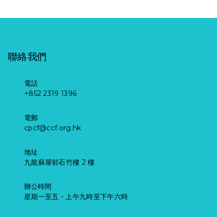
這些日子很難
上？」 蔡氏夫婦
期留在內地，尤
惡化而離世了。
在他已不能站
過，兒媳都好傷
早年喜歡帶孩子
其是疫情期間不
由介入個案提供
立，需要靠電動
痛。家裏没有達
四處旅遊，圖為
能見面，他們一
服務到梓瑜離
輪椅代步。他雖
達的吵鬧笑聲，
南韓首爾之旅。
家人聚少離多，
世，僅僅兩個月
自知這是一個不
家不成家了。參
針在兒身 痛在
聯絡我們
更從未一起到過
時間，她的生命
治之症，也了解
加喪禮的人主要
母身 他還一臉
香港迪士尼樂園
實在很惋惜。可
身體的功能會慢
都會慰問父母，
笑容 二◯一五年
遊玩。因此他有
電話
幸的是，她遇到
慢變差；然而因
沒有人特别過來
四月確診到今年
+852 2319 1396
一個心願，就是
的都是善良的天
為得到家人無限
關心爺爺。可能
年初，梓培媽媽
一家人同遊樂
使，他們對梓瑜
的愛、學校宿舍
是遺忘了這位爺
電郵
一直有帶梓培做
園。基金護士知
的愛在離世後仍
職員的悉心照
爺的哀傷，或者
cpcf@ccf.org.hk
針灸。只要有多
道後，立刻協調
能體現。記得那
顧，加上有信仰
更多的是他們不
一點希望，她都
各方作出安排。
時，我收到一個
支持，他才能夠
知如何承載這位
地址
不想放棄。最
因為一個危重症
來自梓瑜師妹的
抱著積極的人生
九龍蘇屋邨石竹樓 2 樓
長者的哀傷。 在
初，梓培媽媽找
患者的心願必須
電話，原來他們
態度，堅強地面
其後的哀傷關顧
過一名針灸舌頭
盡快圓滿，免得
在從經歷中得到
辦公時間
對所有挑戰，堅
達達家庭的工作
的醫師，因為聽
留下遺憾。在安
星期一至五 - 上午九時至下午六時
啓發，知道紓緩
持活好每一天。
中，我特别記掛
說連明星想美容
排整個行程時，
服務的重要性，
典禮上他和媽媽
爺爺的需要。失