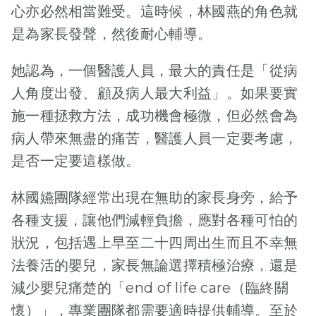
碎了的黃芪、綠
心亦必然相當難受。這時候，林國燕的角色就
豆和薏米。這碗
是為家長發聲，然後耐心輔導。
「長壽粥」是梓
培爸爸在網上發
她認為，一個醫護人員，最大的責任是「從病
現的「秘方」，
人角度出發、顧及病人最大利益」。如果要實
據說對於「補
氣」尤有奇效。
施一種拯救方法，成功機會極微，但必然會為
梓培媽媽說，梓
病人帶來無盡的痛苦，醫護人員一定要考慮，
培的病，總是讓
是否一定要這樣做。
他「無氣無
力」，所以每天
林國嬿團隊經常出現在無助的家長身旁，給予
早上，這一碗
各種支援，讓他們減輕負擔，應對各種可怕的
「補氣粥」必不
狀況，包括遇上早至二十四周出生而且不幸無
可少。 晨光乍
現，轉眼，分針
法養活的嬰兒，家長無論選擇積極治療，還是
已走了半個圈。
減少嬰兒痛楚的「end of life care（臨終關
梓培媽媽趕緊回
懷）」，專業團隊都需要適時提供輔導。至於