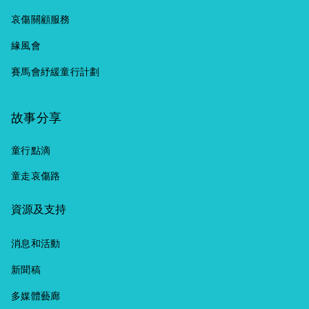
培會第一時間安
應每年10月第二
和毅力延續下
排整個行程時，
傷，不敢在家人
撫媽媽，忙不迭
哀傷關顧服務
個星期五（即今
去。 這些年，我
得到樂園方面鼎
面前表露，因為
對她說：「沒事
年10月13日）的
也透過我的工
力支持，安排了
他們明白兒媳已
緣風會
沒事。」每次針
國際帽子日
作，接觸到不少
兩位迪士尼義工
很傷痛，不想再
灸，梓培媽媽不
賽馬會紓緩童行計劃
(Hats On Day)
患病的孩子和家
整個下午帶著他
讓他們擔心，他
忍多看，只見梓
以喚起更多人關
庭，也看到了很
們遊玩。星原和
們也會擔心兒媳
培從頭到腳，被
心危重症病童及
多類似梓瑜身邊
家人在此細心安
故事分享
承受不了喪子之
扎上六七十支
其家人的需要和
的義工和親友
排下，順利安全
痛。至於兒媳，
針，偶爾問他痛
傳揚珍愛生命的
們，無條件地付
童行點滴
地圓滿了這個心
沉重的傷痛已讓
不痛，他總是搖
訊息。今年活動
出和關懷，為病
願。 兒童紓緩服
他們無法關顧其
童走哀傷路
頭。為了感受兒
再下一城，將原
童帶來溫暖和力
務基金一直致力
他家人了。因
子被針灸的感
本一日的活動延
量。義工們有的
在港推動紓緩服
此，祖父母的傷
資源及支持
受，她讓醫師在
長覆蓋全年，廣
是離世者家屬及
務，並傳揚積極
痛只能往心裏
她身上扎六七支
邀學界和商界自
康復者，有的則
正面的生命教
藏，往往會被忽
消息和活動
針，她覺得很不
發帽子活動，將
是學生和上班
育。由去年起，
視而導致抑鬰。
舒服，然後她回
新聞稿
希望將這些重要
族，他們都有一
與香港兒童紓緩
此時，最能幫助
頭看看兒子，不
的訊息傳遍整個
個共通點，就是
學會合辦「全城
多媒體藝廊
的就是其他親友
由得萬般滋味湧