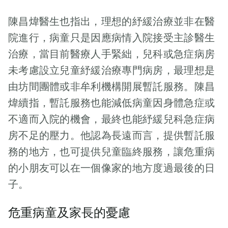
尼樂園酒店舉
部見到小達達
梓培媽媽已經察
的是為病童和其
百位義工聚首一
行。 兒童紓緩服
的“家族”，病房
陳昌煒醫生也指出，理想的紓緩治療並非在醫
覺到一些異常。
家庭提供適切及
堂，像老朋友一
務基金
騰出一較隱閉的
她發現梓培經常
院進行，病童只是因應病情入院接受主診醫生
時的支援。同
樣閒話家常。有
（CPCF）成立5
角落讓家族每一
跌倒，在學校玩
時，余先生對同
緣難得能重遇幾
治療，當目前醫療人手緊絀，兒科或急症病房
週年，上周日
個人向小達達道
大風吹也站不
仁表示感激：
位義工朋友，讓
（9月10日）於
别。看到他們的
未考慮設立兒童紓緩治療專門病房，最理想是
穩，而且比同齡
「有了你們的支
我回憶起七年前
香港迪士尼樂園
悲痛，見者心
由坊間團體或非牟利機構開展暫託服務。陳昌
孩子瘦削，放心
持，兒童紓緩服
的一個個案梓瑜
酒店舉行
酸。因為大家都
不下，尋求醫生
煒續指，暫託服務也能減低病童因身體急症或
務基金才能走得
（化名）。22歲
【「童」行
各自在悲傷，没
意見。那時醫生
更遠；您們過去
的梓瑜當年不幸
不適而入院的機會，最終也能紓緩兒科急症病
「帽」動兒童紓
留意到家族群裏
說，梓培只是內
五年或更長遠以
患上罕見危重
緩服務基金成立
房不足的壓力。他認為長遠而言，提供暫託服
少了一個人，我
八扁平足及營養
來的支持，對我
病。縱使她的生
五周年慶典】，
四處張望搜索，
務的地方，也可提供兒童臨終服務，讓危重病
不良，梓培媽媽
們來說都是非常
命很短暫，她的
邀請各界嘉賓和
後來看到達達的
心想，好吧，便
的小朋友可以在一個像家的地方度過最後的日
寶貴的。」 過去
故事卻啟發了身
醫護人員代表出
爺爺站在另一角
買了矯形鞋給梓
數年，兒童紓緩
子。
邊的人，讓我們
席。 典禮甫開
落，低著頭面對
培穿，又多煮一
服務基金有賴本
看到生命的延續
始，由兒童紓緩
牆壁，即使在他
些營養食物給梓
地醫護團隊的積
危重病童及家長的憂慮
和愛的力量……
服務基金主席余
背後也可看到他
培吃。一直看似
極支持和協調，
【昏迷天瑜】愛
漢才先生致歡迎