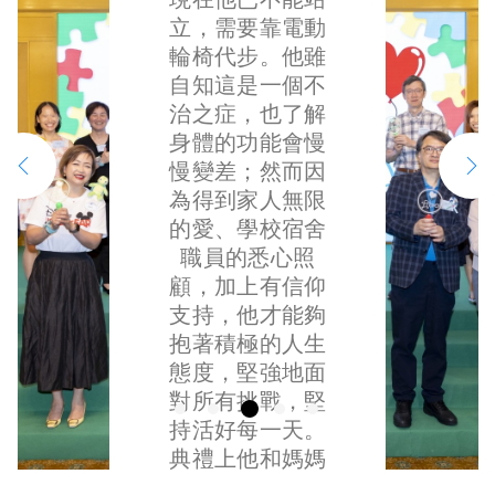
實習，最後成功
士、上班族、年
了一下頭，先深
告訴自己，一定
立，需要靠電動
考獲專業資格。
輕斜槓族，他們
呼吸了兩下，再
有例外的，所以
輪椅代步。他雖
不過，有見梓瑜
都有一個共通
拭乾眼淚，然後
她「不應該」相
自知這是一個不
的病情反覆，教
點，就是願意付
慢慢走到床邊。
信這件事，只有
治之症，也了解
授擔心未能等到
出自己的時間和
他撫摸達達的臉
這樣想，才能讓
身體的功能會慢
正式畢業禮，因
精力，無私地為
和握著他的小
自己可以一直堅
慢變差；然而因
此提議讓她提早
這羣被遺忘的少
手，强忍眼淚，
持走下去。 梓培
為得到家人無限
於校內象徵式的
數病童出力。 而
温柔而勇敢地告
媽媽神不守舍出
的愛、學校宿舍
舉行畢業禮。感
一位危重症病童
訴達達他好乖好
了醫院，回家上
職員的悉心照
恩有這人性化的
星原，亦分享了
叻，大家都很愛
網搜尋，才第一
顧，加上有信仰
安排，讓她趕得
他的故事。星原
他，並著他以後
次大哭起來。她
支持，他才能夠
上在生命的最後
今年19歲，於小
要好好照顧自
根本不知道，以
抱著積極的人生
階段，親手握得
學時身體機能轉
己，毋須掛念他
後的日子可以怎
態度，堅強地面
到屬於自己的大
差，檢查後得知
們。 在喪禮上再
樣過。她問上
對所有挑戰，堅
學畢業證書，完
患上肌肉營養不
見爺爺，他默默
天：「為甚麼是
持活好每一天。
成她的人生里程
良症。其後他的
坐在一邊，神情
我的兒子？為甚
典禮上他和媽媽
碑。不久後，堅
心肺功能漸漸變
哀傷。他告訴我
麼發生在我身
分享了因媽媽長
強的她就因病情
得越來越弱，現