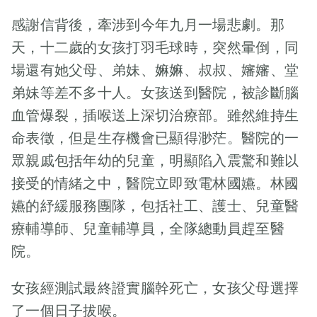
感謝信背後，牽涉到今年九月一場悲劇。那
天，十二歲的女孩打羽毛球時，突然暈倒，同
場還有她父母、弟妹、嫲嫲、叔叔、嬸嬸、堂
弟妹等差不多十人。女孩送到醫院，被診斷腦
血管爆裂，插喉送上深切治療部。雖然維持生
新聞稿
命表徵，但是生存機會已顯得渺茫。醫院的一
眾親戚包括年幼的兒童，明顯陷入震驚和難以
【兒童紓緩
接受的情緒之中，醫院立即致電林國嬿。林國
治療之二｜
嬿的紓緩服務團隊，包括社工、護士、兒童醫
梓培媽媽】
療輔導師、兒童輔導員，全隊總動員趕至醫
兒子確診亞
院。
歷山大症
女孩經測試最終證實腦幹死亡，女孩父母選擇
梓培媽媽如
了一個日子拔喉。