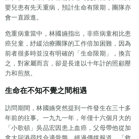
到睡房，先替梓
嬰兒患有先天重病，預計生命有限期，團隊亦
培摘下夾指血氧
儀和呼吸機，然
會一直跟進。
後為兒子滴眼藥
水、噴鼻、抹
危重病童當中，林國嬿指出，非癌病童相比患
面。做完了，才
癌兒童，紓緩治療團隊的工作倍加困難，因為
輕輕拍醒兒子，
前者很多時並沒有明確的「生命限期」，換言
開啟拍痰機和抽
之，對家屬而言，卻是長達以十年計的照顧壓
痰機。媽媽再將
兒子平放在牀褥
力和煎熬。
上，更換尿袋之
後，還要翻側身
生命在不知不覺之間相遇
體，處理兒子背
後的褥瘡。「起
訪問期間，林國嬿突然提到一件發生在三十多
新聞稿
牀儀式」完成，
年前的往事。一九九一年，年僅十六個月大的
梓培媽媽幫兒子
「童」行
「小歌頓」吳品宏因患上血癌，父母帶他從加
穿好衣服，準備
下牀梳洗。 分針
拿大回港尋找合適骨髓，經過傳媒報道，「救