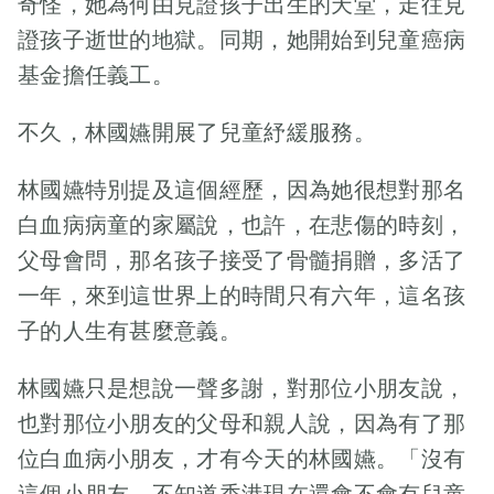
奇怪，她為何由見證孩子出生的天堂，走往見
來身體每況愈
酒店舉行 米奇米
證孩子逝世的地獄。同期，她開始到兒童癌病
下，精神和力氣
妮、醫護與社福
都大不如前。上
基金擔任義工。
界攜手 為病童建
學的話，一周也
設關愛共融社會
只能上三天，因
不久，林國嬿開展了兒童紓緩服務。
兒童癌病基金
為其餘時間，要
(CCF)早於1999
休息和進行物理
林國嬿特別提及這個經歷，因為她很想對那名
年開設兒童紓緩
治療。梓培媽媽
服務，是香港第
白血病病童的家屬說，也許，在悲傷的時刻，
盯着眼前的電動
一間為晚期癌病
父母會問，那名孩子接受了骨髓捐贈，多活了
輪椅，說如果這
兒童及青少年提
一年，來到這世界上的時間只有六年，這名孩
輛電動輪椅早點
供家居紓緩護理
子的人生有甚麼意義。
到，梓培的狀況
服務的機構。為
可能不會那麼
填補當時香港醫
林國嬿只是想說一聲多謝，對那位小朋友說，
差…… 可是，梓
療體系的服務間
培媽媽心裏明
也對那位小朋友的父母和親人說，因為有了那
隙，2018年成立
白，現實中沒有
了兒童紓緩服務
位白血病小朋友，才有今天的林國嬿。「沒有
這麼多「如
基金(CPCF)，