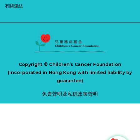
城市。當日典禮
願意付出自己的
帽動」活動，響
了，親友的理
上心頭。梓培姓
有關連結
上亦進行了簡單
時間和精力，為
應每年10月第二
解，接納和聆
蔡，有一個花
而隆重的啟動儀
社會盡一份心
個星期五（即今
聽，陪伴他們渡
名，叫做「蔡四
式，為活動揭開
力。有些人甚至
年10月13日）的
過最哀傷的日
萬」。這時，
序幕。來自不同
已經服務了十幾
國際帽子日
子，讓他們慢慢
「蔡四萬」再一
界別的嘉賓一起
年，無怨無悔地
（Hats On
接受事實和重新
次咧嘴而笑，露
完成「全城帽
默默奉獻，為社
Day）以喚起更
適應没有孫兒的
出他的招牌「四
動」拼圖，喻意
會增添了不少正
多人關心危重症
生活。 六月十八
萬咁口」。 「他
集結眾人不可或
Copyright © Children’s Cancer Foundation
能量。 梓瑜，最
病童及其家人的
日是父親節，我
的堅持、忍耐，
缺的力量，一同
(Incorporated in Hong Kong with limited liability by
近回想昔日與你
需要和傳揚珍愛
在此感謝所有默
還有體諒我的感
傳揚注重生命質
guarantee)
同行短短的路程
生命的訊息。今
默付出並承擔著
受，都很打動
素，關懷一班患
及家居支援；今
年活動再下一
生活壓力的父
免責聲明
及
私穩政策聲明
我。就算插了氧
有癌病和其他危
天的你卻用另一
城，將原本一日
親，還有那些一
氣，他都笑，經
重疾病的兒童，
種方式給我們滿
的活動延長覆蓋
直無條件付出
常都笑，我很佩
為他們和其家人
滿的和持續的支
全年，廣邀學界
愛，不求回報的
服他。」梓培媽
帶來希望。 典禮
援。當我看到越
和商界自發帽子
爺爺公公們，祝
媽說。 今年初，
上亦有友好伙伴
來越多的人參與
活動，將希望將
願大家平安！要
梓培情況轉差，
出席，包括香港
兒童紓緩服務基