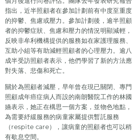
立五周年慶
個月後進行問卷評估。團隊去年發表研究報告
要。他回顧當初
悲傷不已，整個
一會。」 「他試
命最後領畢
成立基金的初
指出，近半照顧者在參加計劃前有中度至重度
典 迪士尼
家庭籠罩著陰
過很多東西，但
衷：「醫學進步
業證書
霾。 某一年的六
的抑鬱、焦慮或壓力。參加計劃後，逾半照顧
舉行為病童
現在只能看着他
使危重症病童的
月，五歲的小達
者的抑鬱症狀、焦慮和壓力的情況明顯減輕，
慢慢轉差。」梓
建設關愛共
生命延長，他們
CPCF
達因為患上急症
培媽媽對記者
反映非牟利機構提供的服務如在家護理服務、
和家人的生活質
Aug 18,
融社會
而病危，他被送
說。 梓培一家四
2023
素問題更應受到
互助小組等有助減輕照顧者的心理壓力。逾八
到醫院入住深切
2 Min Read
口本來與一般家
重視。兒童紓緩
成半受訪照顧者表示，他們學習了新的方法應
治療部。這突如
CPCF
庭無異。二十多
服務基金的目標
▲ 22歲女大學
Sep 14,
其来的不幸，讓
對失落、悲傷和死亡。
年前，夫婦二人
就是，竭盡所能
2023
生患惡性腫瘤，
父母悲傷不已，
欣喜地迎接女兒
2 Min Read
提升危重症病童
學校提早辦畢業
整個家庭籠罩著
關於為照顧者減壓，早年曾在現已關閉、專門
出生，後來又有
和他們家人的生
禮，趕及生命最
▲ 「童」行
陰霾。 【湊得輕
小兒子加入，一
照顧成年癌症病人而設的南朗醫院工作的林國
活質素。這麼多
後領畢業證書。
「帽」動兒童紓
鬆啲】憶先天性
家甜甜蜜蜜，梓
年來，我們不斷
嬿表示，她正在構思一個方案，並物色地點，
在六月中旬，我
緩服務基金成立
心臟病亡兒堅強
培媽媽最愛帶着
改進、與時並
以兒童紓緩服務
為需要紓緩服務的病童家屬提供暫託服務
五周年慶典，上
抗病 父母迎接
兩姊弟到處拍
進，開發新服務
基金護士的身份
周日（9月10
新生命：不會忘
（respite care），讓病童的照顧者也可以稍
照。不過在梓培
以填補醫療服務
出席年度義工嘉
日）於香港迪士
記他 在深切治療
有歇息空間。
升小一的時候，
的間隙，更重要
許日。當日有過