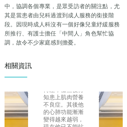
族，他們都有一
上陪著她身邊，
而最重要的是生
説；「這事發生
中，協調各個專業，是眾受訪者的關注點，尤
獻指出，青年病
個共通點，就是
成為她的精神支
命的意義。 同時
得太突然，大家
發的話，很可能
其是當患者由兒科過渡到成人服務的銜接階
願意付出自己的
柱。 為了讓梓瑜
他亦感謝基金不
都很難接受。爺
活不過十年。夫
時間和精力，無
適應邊治療邊讀
段。因現時成人科沒有一個好像兒童紓緩服務
僅支援病童本身
爺，醫生診斷達
婦得悉噩耗，恍
私地為這羣被遺
書的節奏，電療
的需要，也對照
所推行、有護士擔任「中間人」角色幫忙協
達腦内有一腫
如晴天霹靂。他
忘的少數病童出
系的老師和同學
顧者的心理和情
瘤，這腫瘤突然
調，故令不少家庭感到擔憂。
們心中默默計
力。此外，基金
主動提出幫忙，
感需求予以援
大量出血以致他
算，梓培那年只
的一位危重症病
包括與家人分擔
助。 此外，當日
腦死了。至於腦
有九歲。 「我覺
童星原，亦分享
交通安排，輪流
活動中，基金邀
腫瘤的成因目前
相關資訊
得他很殘忍，你
了他的故事。星
接送她回校；又
請到多位義工朋
都不知道。我很
跟我說十年，比
原今年19歲，於
會在課後安排額
友上台分享他們
遺憾，但必須告
我出街突然被東
小學時身體機能
外補習和學習小
幫助病童的點
訴你，達達的生
西砸死更慘。你
轉差，檢查後得
組，好讓未能回
滴，讓大家更深
命表徵顯示他已
給了我一個計時
知患上肌肉營養
校的她追上學習
入了解基金服務
走到生命最後的
炸彈，但我知道
不良症。其後他
進度。她在大家
的重要性。義工
時刻了，你想過
醫生一定要這樣
的心肺功能漸漸
的鼓勵下，堅持
來自不同年齡
去看看他，跟他
告訴我。」梓培
變得越來越弱，
完成學業和整個
層，包括退休人
説話嗎？」他點
媽媽說，她一直
現在他已不能站