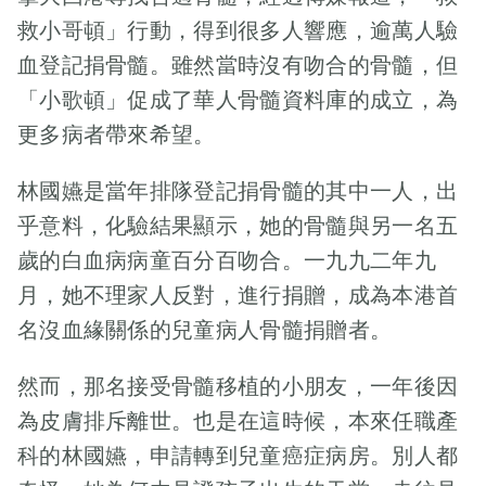
「帽」動兒
不由分說，又走
救小哥頓」行動，得到很多人響應，逾萬人驗
童紓緩服務
了四分三個圈。
血登記捐骨髓。雖然當時沒有吻合的骨髓，但
基金成立五
他們得在半小時
「小歌頓」促成了華人骨髓資料庫的成立，為
內吃完早餐，以
周年慶典
更多病者帶來希望。
便趕及乘搭復康
巴士回校上課。
CPCF
林國嬿是當年排隊登記捐骨髓的其中一人，出
九時正，司機叔
Sep 11,
叔替梓培的電動
2023
乎意料，化驗結果顯示，她的骨髓與另一名五
2 Min Read
輪椅扣好安全扣
歲的白血病病童百分百吻合。一九九二年九
後，梓培媽媽將
「童」行「帽」
月，她不理家人反對，進行捐贈，成為本港首
電動輪椅調整至
動兒童紓緩服務
名沒血緣關係的兒童病人骨髓捐贈者。
接近平躺狀態，
基金成立五周年
又細心地調整好
慶典 【「童」行
然而，那名接受骨髓移植的小朋友，一年後因
頸枕的位置。 梓
「帽」動兒童紓
培讀中六，新學
為皮膚排斥離世。也是在這時候，本來任職產
緩服務基金成立
年獲准稍遲上
五周年慶典】假
科的林國嬿，申請轉到兒童癌症病房。別人都
學，因為梓培近
香港迪士尼樂園