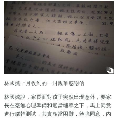
生怕弄醒還在睡
夢中的兒子、女
兒和丈夫。匆匆
梳洗，把握時
間，先到廚房烚
一隻蛋給自己，
再打一隻蛋加入
煉奶，在滾水上
加個蒸架，蒸給
兒子吃。她以前
總是烚兩隻蛋
的，不過近一
林國嬿上月收到的一封親筆感謝信
年，梓培吞嚥愈
發艱難，她換成
林國嬿說，家長面對孩子突然出現意外，要家
了蒸蛋。 她又舀
長在毫無心理準備和適當輔導之下，馬上同意
了一碗「長壽
粥」，裏面有搗
進行腦幹測試，其實相當困難，勉強同意，內