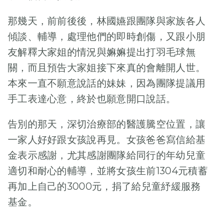
何面對兒子
生命倒數：
那幾天，前前後後，林國嬿跟團隊與家族各人
珍惜每一天
傾談、輔導，處理他們的即時創傷，又跟小朋
友解釋大家姐的情況與嫲嫲提出打羽毛球無
CPCF
關，而且預告大家姐接下來真的會離開人世。
Nov 30,
2024
本來一直不願意說話的妹妹，因為團隊提議用
6 Min Read
手工表達心意，終於也願意開口說話。
嗶嗶嗶，七時
正，今天梓培媽
告別的那天，深切治療部的醫護騰空位置，讓
媽不是被骨刺刺
一家人好好跟女孩說再見。女孩爸爸寫信給基
痛醒來，而是被
金表示感謝，尤其感謝團隊給同行的年幼兒童
鬧鐘叫醒。她的
適切和耐心的輔導，並將女孩生前1304元積蓄
手還是帶點麻痺
再加上自己的3000元，捐了給兒童紓緩服務
感。她悄悄地起
牀，走往洗手
基金。
間，小心翼翼，