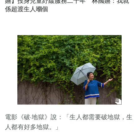
嬿】投身兒童紓緩服務二十年 林國嬿：我就
係超渡生人嗰個
電影《破·地獄》說：「生人都需要破地獄，生
人都有好多地獄。」