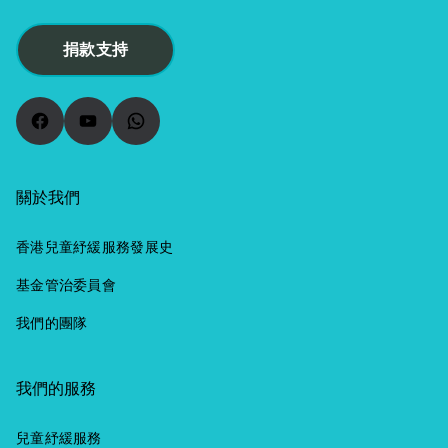
也找他針灸。每
得到樂園方面鼎
因此希望認識多
分享了因媽媽長
去孫兒與失去子
次落針數下，每
力支持，安排了
點此服務，也為
期留在內地，尤
女的哀傷是不同
捐款支持
針幾秒，做完，
兩位迪士尼義工
為兒童癌病基金
其是疫情期間不
層面的，失去孫
盛惠四百元。醫
整個下午帶著他
出一分力，幫助
能見面，他們一
兒的哀傷會多一
師還想他們每天
們遊玩。星原和
有需要的病童。
Facebook
YouTube
WhatsApp
家人聚少離多，
層。失去孫兒的
去兩次，不過他
家人在此細心安
有電療系的師長
更從未一起到過
祖/外祖父母，尤
們實在負擔不
排下，順利安全
及同學將他們學
香港迪士尼樂園
其是同住和是其
起。堅持了兩個
地圓滿了這個心
到的知識和專
關於我們
遊玩。因此他有
中一個主要照顧
多月，終於沒有
願。 兒童紓緩服
業，去幫助需要
一個心願，就是
者的話，常見會
辦法，改去別處
務基金一直致力
接受電療的病
香港兒童紓緩服務發展史
一家人同遊樂
有自責和失去生
繼續針灸。梓培
在港推動紓緩服
人；也有一些義
園。基金護士知
活方向，難以釋
基金管治委員會
父母覺得，針灸
務，並傳揚積極
工帶團帶病童乘
道後，立刻協調
懷的是為什麼孫
可以延緩兒子退
正面的生命教
我們的團隊
坐摩天輪、做家
各方作出安排。
兒會比自己早
化，至少可以減
育。由去年起，
訪和家人聊天，
因為一個危重症
死，希望自己能
輕他頭痛和作嘔
與香港兒童紓緩
希望透過梓瑜的
患者的心願必須
代替孫兒死。另
我們的服務
等不適症狀。 梓
學會合辦「全城
故事鼓勵病童，
盡快圓滿，免得
外，他們往往會
培經常作嘔，梓
帽動」活動，響
就像將師姐的愛
留下遺憾。在安
壓抑自己的哀
兒童紓緩服務